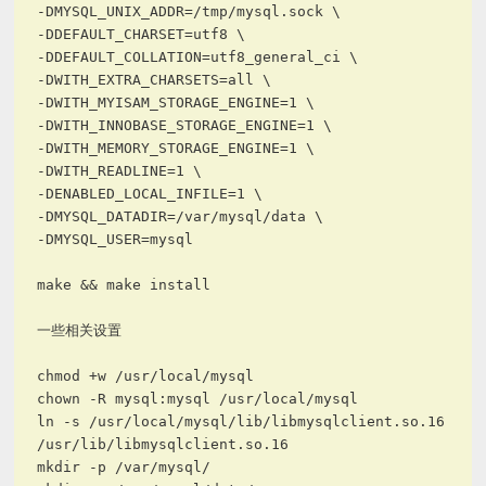
-DMYSQL_UNIX_ADDR=/tmp/mysql.sock \
-DDEFAULT_CHARSET=utf8 \
-DDEFAULT_COLLATION=utf8_general_ci \
-DWITH_EXTRA_CHARSETS=all \
-DWITH_MYISAM_STORAGE_ENGINE=1 \
-DWITH_INNOBASE_STORAGE_ENGINE=1 \
-DWITH_MEMORY_STORAGE_ENGINE=1 \
-DWITH_READLINE=1 \
-DENABLED_LOCAL_INFILE=1 \
-DMYSQL_DATADIR=/var/mysql/data \
-DMYSQL_USER=mysql
make && make install
一些相关设置
chmod +w /usr/local/mysql
chown -R mysql:mysql /usr/local/mysql
ln -s /usr/local/mysql/lib/libmysqlclient.so.16
/usr/lib/libmysqlclient.so.16
mkdir -p /var/mysql/