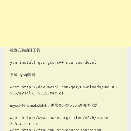
检查安装编译工具
yum install gcc gcc-c++ ncurses-devel
下载mysql源码
wget http://dev.mysql.com/get/Downloads/MySQL-
5.5/mysql-5.5.15.tar.gz
mysql使用cmake编译，也需要用到bison语法优化器
wget http://www.cmake.org/files/v2.8/cmake-
2.8.4.tar.gz
wget http://ftp.gnu.org/gnu/bison/bison-