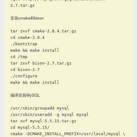
2.7.tar.gz
安装cmake和bison
tar zxvf cmake-2.8.4.tar.gz
cd cmake-2.8.4
./bootstrap
make && make install
cd /tmp
tar zxvf bison-2.7.tar.gz
cd bison-2.7
./configure
make && make install
编译安装MySQL
/usr/sbin/groupadd mysql
/usr/sbin/useradd -g mysql mysql
tar xvf mysql-5.5.15.tar.gz
cd mysql-5.5.15/
cmake -DCMAKE_INSTALL_PREFIX=/usr/local/mysql \