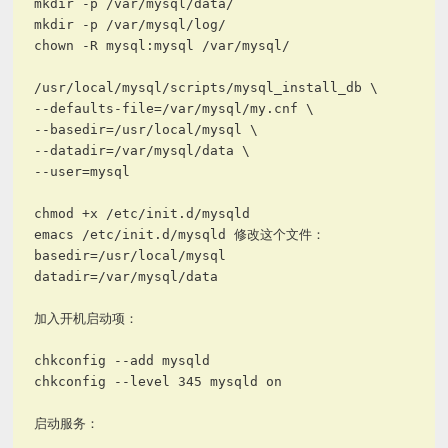
mkdir -p /var/mysql/data/
mkdir -p /var/mysql/log/
chown -R mysql:mysql /var/mysql/
/usr/local/mysql/scripts/mysql_install_db \
--defaults-file=/var/mysql/my.cnf \
--basedir=/usr/local/mysql \
--datadir=/var/mysql/data \
--user=mysql
chmod +x /etc/init.d/mysqld
emacs /etc/init.d/mysqld 修改这个文件：
basedir=/usr/local/mysql
datadir=/var/mysql/data
加入开机启动项：
chkconfig --add mysqld
chkconfig --level 345 mysqld on
启动服务：