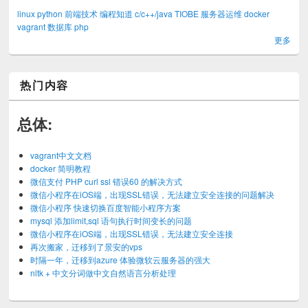
linux
python
前端技术
编程知道
c/c++/java
TIOBE
服务器运维
docker
vagrant
数据库
php
更多
热门内容
总体:
vagrant中文文档
docker 简明教程
微信支付 PHP curl ssl 错误60 的解决方式
微信小程序在iOS端，出现SSL错误，无法建立安全连接的问题解决
微信小程序 快速切换百度智能小程序方案
mysql 添加limit,sql 语句执行时间变长的问题
微信小程序在iOS端，出现SSL错误，无法建立安全连接
再次搬家，迁移到了景安的vps
时隔一年，迁移到azure 体验微软云服务器的强大
nltk + 中文分词做中文自然语言分析处理