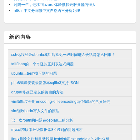
时隔一年，迁移到azure 体验微软云服务器的强大
nltk + 中文分词做中文自然语言分析处理
新的内容
ssh远程登录ubuntu成功后延迟一段时间进入会话是怎么回事？
fail2ban的一个奇怪的正则表达式问题
ubuntu上term找不到的问题
php8编译安装最新版本sqlite3支持JSON
drupal修改已定义的路由的方法
vim编辑文件时encoding和fileencoding两个编码的含义研究
vim强制sudo写入文件的原理
记一次rpath的问题在debian上的分析
mysql跨版本升级数据库8.0遇到的问题浅析
linux删除文件和目录找回 testdisk和extundelete的对比分析