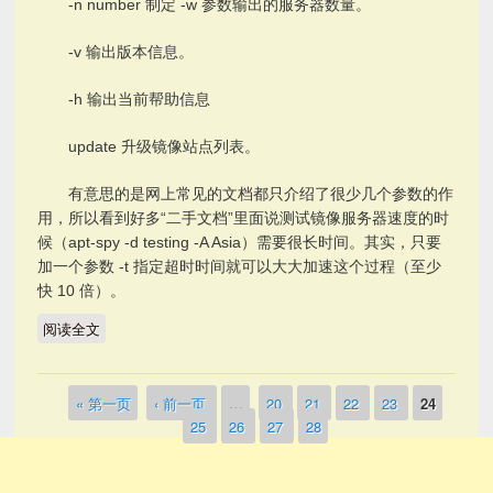
-n number 制定 -w 参数输出的服务器数量。
-v 输出版本信息。
-h 输出当前帮助信息
update 升级镜像站点列表。
有意思的是网上常见的文档都只介绍了很少几个参数的作
用，所以看到好多“二手文档”里面说测试镜像服务器速度的时
候（apt-spy -d testing -A Asia）需要很长时间。其实，只要
加一个参数 -t 指定超时时间就可以大大加速这个过程（至少
快 10 倍）。
阅读全文
debian ubuntu 自动寻找速度最快的源
« 第一页
‹ 前一页
…
20
21
22
23
24
页面
25
26
27
28