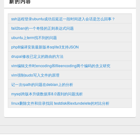
新的内容
ssh远程登录ubuntu成功后延迟一段时间进入会话是怎么回事？
fail2ban的一个奇怪的正则表达式问题
ubuntu上term找不到的问题
php8编译安装最新版本sqlite3支持JSON
drupal修改已定义的路由的方法
vim编辑文件时encoding和fileencoding两个编码的含义研究
vim强制sudo写入文件的原理
记一次rpath的问题在debian上的分析
mysql跨版本升级数据库8.0遇到的问题浅析
linux删除文件和目录找回 testdisk和extundelete的对比分析